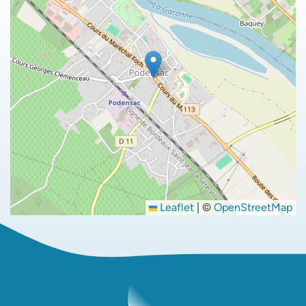
Leaflet
|
©
OpenStreetMap