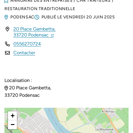
ANNUAIRE DES ENTREPRISES
/
CHR TRAITEURS
/
RESTAURATION TRADITIONNELLE
PODENSAC
PUBLIÉ LE
VENDREDI 20 JUIN 2025
20 Place Gambetta,
INFOS UTILES
(ouverture dans un nouvel onglet)
(ouverture dans un nouvel onglet)
33720 Podensac
0556270724
Contacter
Localisation :
20 Place Gambetta,
33720 Podensac
+
−