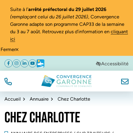
Gestion des traceurs
Suite à l’
arrêté préfectoral du 29 juillet 2026
(remplaçant celui du 26 juillet 2026)
, Convergence
Garonne adapte son programme CAP33 de la semaine
du 3 au 7 août. Retrouvez plus d’information en
cliquant
ici
Fermer
Aller
Aller
Aller
Accessibilité
Facebook
(ouverture dans un nouvel onglet)
Instagram
(ouverture dans un nouvel onglet)
Linkedin
(ouverture dans un nouvel onglet)
YouTube
(ouverture dans un nouvel onglet)
Météo
(ouverture dans un nouvel onglet)
à
au
au
la
contenu
pied
navigation
de
TÉL.
NOUS
Convergence Garonne
page
Accueil
Annuaire
Chez Charlotte
CHEZ CHARLOTTE