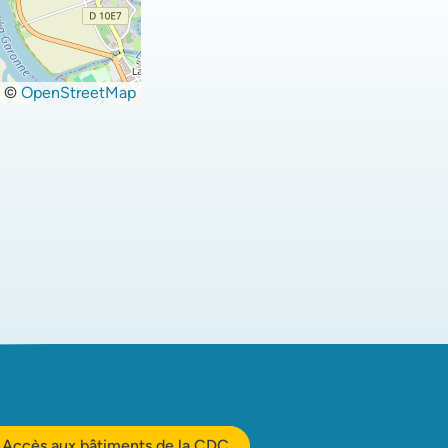
©
OpenStreetMap
Accès aux bâtiments de la CDC