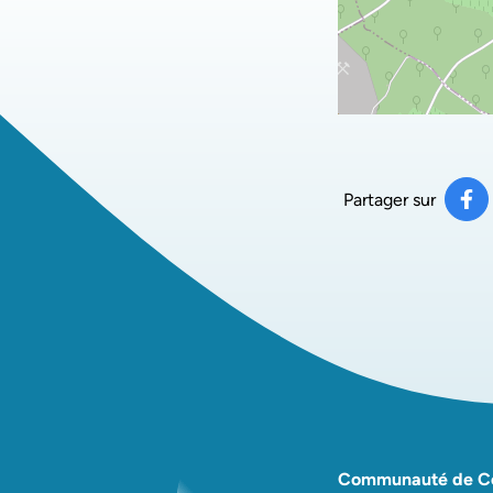
Partager sur
Pa
(ou
Communauté de 