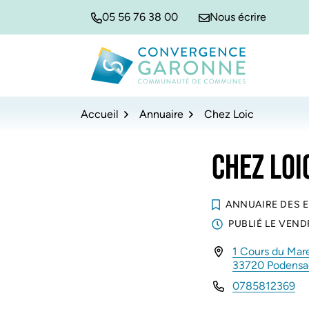
Gestion des traceurs
Aller
Aller
Aller
05 56 76 38 00
Nous écrire
à
au
au
la
contenu
pied
navigation
de
Convergence Garonne
page
Accueil
Annuaire
Chez Loic
CHEZ LOI
ANNUAIRE DES 
PUBLIÉ LE
VENDR
1 Cours du Mare
INFOS UTILES
33720 Podens
0785812369