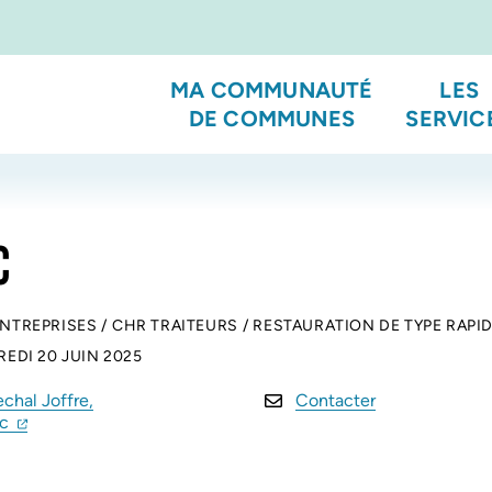
MA COMMUNAUTÉ
LES
DE COMMUNES
SERVIC
C
ENTREPRISES
/
CHR TRAITEURS
/
RESTAURATION DE TYPE RAPI
EDI 20 JUIN 2025
chal Joffre,
Contacter
(ouverture dans un nouvel onglet)
(ouverture dans un nouvel onglet)
ac