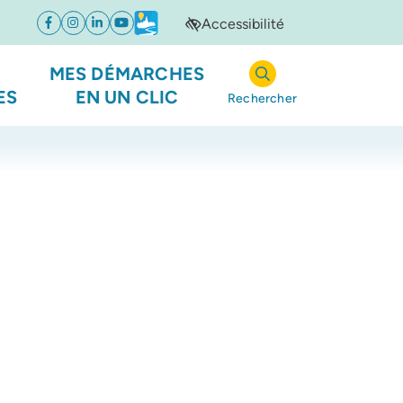
Accessibilité
Facebook
(ouverture dans un nouvel onglet)
Instagram
(ouverture dans un nouvel onglet)
Linkedin
(ouverture dans un nouvel onglet)
YouTube
(ouverture dans un nouvel onglet)
Météo
(ouverture dans un nouvel onglet)
MES DÉMARCHES
ES
EN UN CLIC
Rechercher