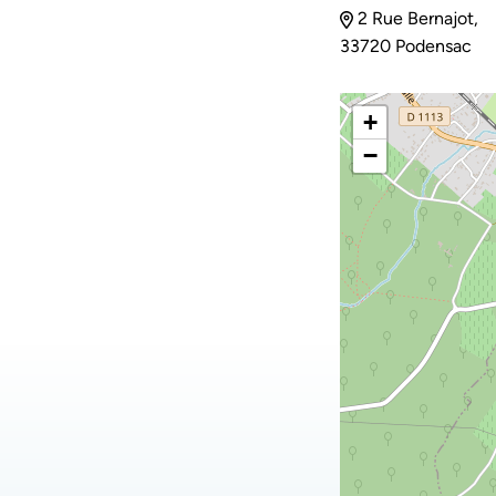
2 Rue Bernajot,
33720 Podensac
+
−