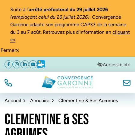
Gestion des traceurs
Suite à l’
arrêté préfectoral du 29 juillet 2026
(remplaçant celui du 26 juillet 2026)
, Convergence
Garonne adapte son programme CAP33 de la semaine
du 3 au 7 août. Retrouvez plus d’information en
cliquant
ici
Fermer
Aller
Aller
Aller
Accessibilité
Facebook
(ouverture dans un nouvel onglet)
Instagram
(ouverture dans un nouvel onglet)
Linkedin
(ouverture dans un nouvel onglet)
YouTube
(ouverture dans un nouvel onglet)
Météo
(ouverture dans un nouvel onglet)
à
au
au
la
contenu
pied
navigation
de
TÉL.
NOUS
Convergence Garonne
page
Accueil
Annuaire
Clementine & Ses Agrumes
CLEMENTINE & SES
AGRUMES