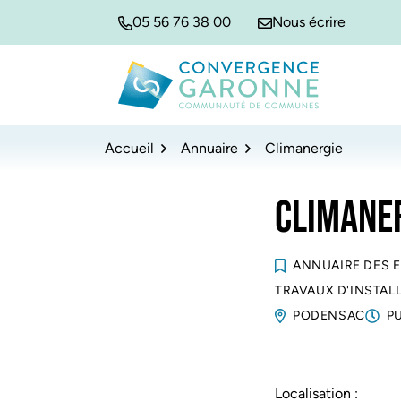
Gestion des traceurs
Aller
Aller
Aller
05 56 76 38 00
Nous écrire
à
au
au
la
contenu
pied
navigation
de
Convergence Garonne
page
Accueil
Annuaire
Climanergie
CLIMANE
ANNUAIRE DES 
TRAVAUX D'INSTAL
PODENSAC
P
Localisation :