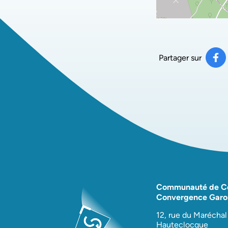
Partager sur
Pa
(ou
Communauté de 
Convergence Garo
12, rue du Maréchal
Hauteclocque