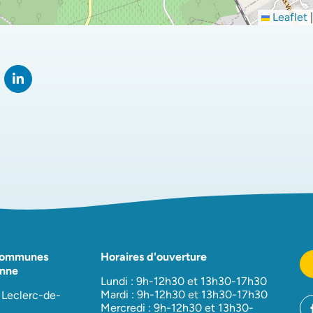
Leaflet
|
rtager sur Facebook
verture dans un nouvel onglet)
Partager sur LinkedIn
(ouverture dans un nouvel onglet)
Communes
Horaires d'ouverture
nne
Lundi : 9h-12h30 et 13h30-17h30
Mardi : 9h-12h30 et 13h30-17h30
 Leclerc-de-
Mercredi : 9h-12h30 et 13h30-