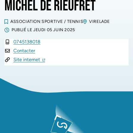
MICHEL DE RIEUFRET
ASSOCIATION SPORTIVE
/
TENNIS
VIRELADE
PUBLIÉ LE
JEUDI 05 JUIN 2025
0745138018
INFOS UTILES
Contacter
(ouverture dans un nouvel onglet)
(ouverture dans un nouvel onglet)
Site internet