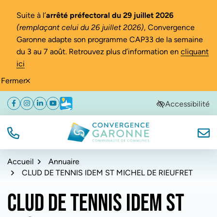
Gestion des traceurs
Suite à l’
arrêté préfectoral du 29 juillet 2026
(remplaçant celui du 26 juillet 2026)
, Convergence
Garonne adapte son programme CAP33 de la semaine
du 3 au 7 août. Retrouvez plus d’information en
cliquant
ici
Fermer
Aller
Aller
Aller
Accessibilité
Facebook
(ouverture dans un nouvel onglet)
Instagram
(ouverture dans un nouvel onglet)
Linkedin
(ouverture dans un nouvel onglet)
YouTube
(ouverture dans un nouvel onglet)
Météo
(ouverture dans un nouvel onglet)
à
au
au
la
contenu
pied
navigation
de
TÉL.
NOUS
Convergence Garonne
page
Accueil
Annuaire
CLUD DE TENNIS IDEM ST MICHEL DE RIEUFRET
CLUD DE TENNIS IDEM ST