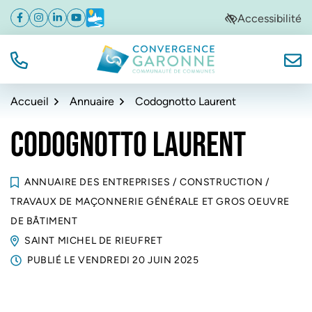
Gestion des traceurs
Aller
Aller
Aller
Accessibilité
Facebook
(ouverture dans un nouvel onglet)
Instagram
(ouverture dans un nouvel onglet)
Linkedin
(ouverture dans un nouvel onglet)
YouTube
(ouverture dans un nouvel onglet)
Météo
(ouverture dans un nouvel onglet)
à
au
au
la
contenu
pied
navigation
de
TÉL.
NOUS
Convergence Garonne
page
Accueil
Annuaire
Codognotto Laurent
CODOGNOTTO LAURENT
ANNUAIRE DES ENTREPRISES
/
CONSTRUCTION
/
TRAVAUX DE MAÇONNERIE GÉNÉRALE ET GROS OEUVRE
DE BÂTIMENT
SAINT MICHEL DE RIEUFRET
PUBLIÉ LE
VENDREDI 20 JUIN 2025