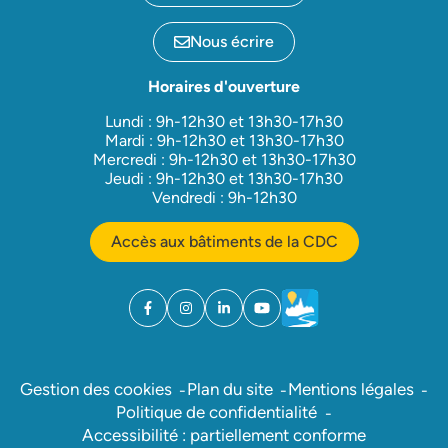
Nous écrire
Horaires d'ouverture
Lundi : 9h-12h30 et 13h30-17h30
Mardi : 9h-12h30 et 13h30-17h30
Mercredi : 9h-12h30 et 13h30-17h30
Jeudi : 9h-12h30 et 13h30-17h30
Vendredi : 9h-12h30
Accès aux bâtiments de la CDC
Facebook
(ouverture dans un nouvel onglet)
Instagram
(ouverture dans un nouvel onglet)
Linkedin
(ouverture dans un nouvel onglet)
YouTube
(ouverture dans un nouvel ong
Météo
(ouverture dans un nouv
Gestion des cookies
Plan du site
Mentions légales
Politique de confidentialité
Accessibilité : partiellement conforme