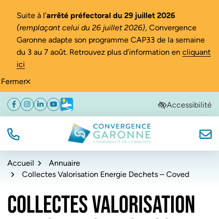
Gestion des traceurs
Suite à l’
arrêté préfectoral du 29 juillet 2026
(remplaçant celui du 26 juillet 2026)
, Convergence
Garonne adapte son programme CAP33 de la semaine
du 3 au 7 août. Retrouvez plus d’information en
cliquant
ici
Fermer
Aller
Aller
Aller
Accessibilité
Facebook
(ouverture dans un nouvel onglet)
Instagram
(ouverture dans un nouvel onglet)
Linkedin
(ouverture dans un nouvel onglet)
YouTube
(ouverture dans un nouvel onglet)
Météo
(ouverture dans un nouvel onglet)
à
au
au
la
contenu
pied
navigation
de
TÉL.
NOUS
Convergence Garonne
page
Accueil
Annuaire
Collectes Valorisation Energie Dechets – Coved
COLLECTES VALORISATION