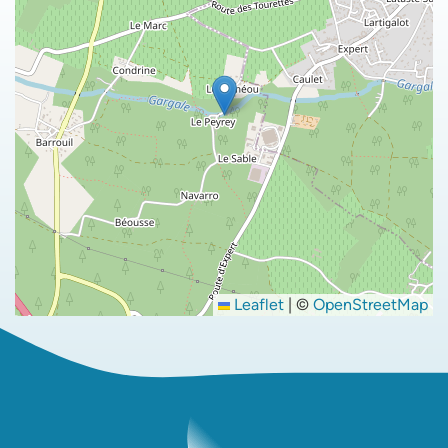
Leaflet
|
©
OpenStreetMap