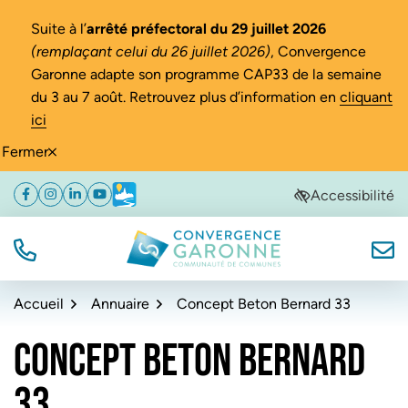
Gestion des traceurs
Suite à l’
arrêté préfectoral du 29 juillet 2026
(remplaçant celui du 26 juillet 2026)
, Convergence
Garonne adapte son programme CAP33 de la semaine
du 3 au 7 août. Retrouvez plus d’information en
cliquant
ici
Fermer
Aller
Aller
Aller
Accessibilité
Facebook
(ouverture dans un nouvel onglet)
Instagram
(ouverture dans un nouvel onglet)
Linkedin
(ouverture dans un nouvel onglet)
YouTube
(ouverture dans un nouvel onglet)
Météo
(ouverture dans un nouvel onglet)
à
au
au
la
contenu
pied
navigation
de
TÉL.
NOUS
Convergence Garonne
page
Accueil
Annuaire
Concept Beton Bernard 33
CONCEPT BETON BERNARD
33