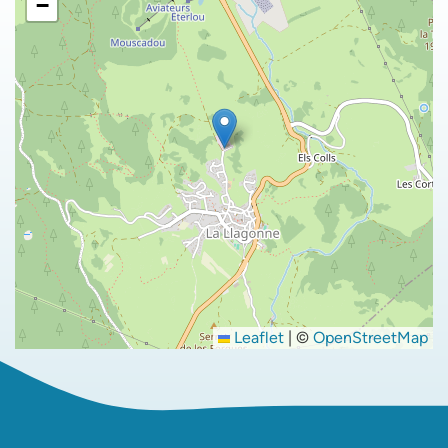
−
Leaflet
|
©
OpenStreetMap