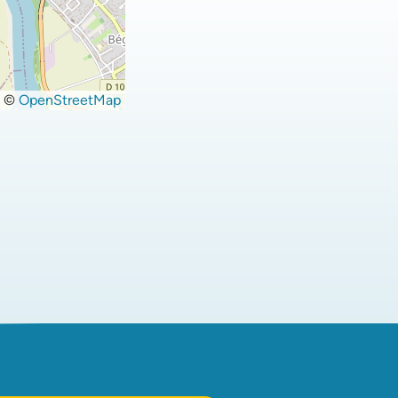
©
OpenStreetMap