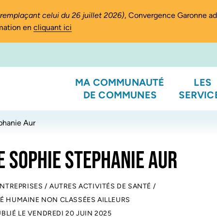
(remplaçant celui du 26 juillet 2026)
, Convergence Garonne a
rmation en
cliquant ici
MA COMMUNAUTÉ
LES
DE COMMUNES
SERVIC
phanie Aur
 SOPHIE STEPHANIE AUR
ENTREPRISES
/
AUTRES ACTIVITÉS DE SANTÉ
/
TÉ HUMAINE NON CLASSÉES AILLEURS
UBLIÉ LE
VENDREDI 20 JUIN 2025