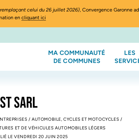
(remplaçant celui du 26 juillet 2026)
, Convergence Garonne a
rmation en
cliquant ici
MA COMMUNAUTÉ
LES
DE COMMUNES
SERVIC
ST SARL
ENTREPRISES
/
AUTOMOBILE, CYCLES ET MOTOCYCLES
/
URES ET DE VÉHICULES AUTOMOBILES LÉGERS
LIÉ LE
VENDREDI 20 JUIN 2025