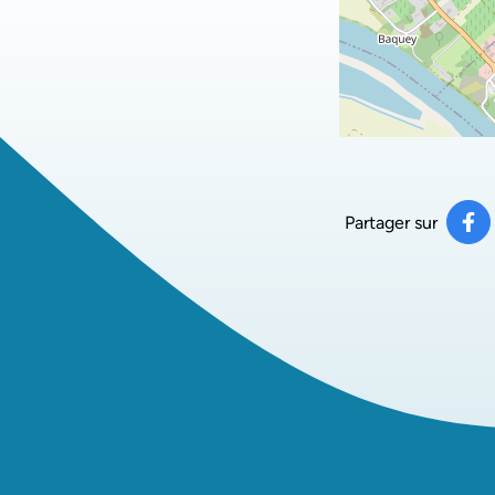
Partager sur
Pa
(ou