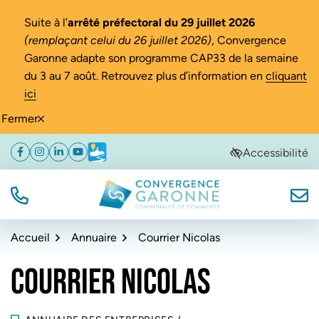
Gestion des traceurs
Suite à l’
arrêté préfectoral du 29 juillet 2026
(remplaçant celui du 26 juillet 2026)
, Convergence
Garonne adapte son programme CAP33 de la semaine
du 3 au 7 août. Retrouvez plus d’information en
cliquant
ici
Fermer
Aller
Aller
Aller
Accessibilité
Facebook
(ouverture dans un nouvel onglet)
Instagram
(ouverture dans un nouvel onglet)
Linkedin
(ouverture dans un nouvel onglet)
YouTube
(ouverture dans un nouvel onglet)
Météo
(ouverture dans un nouvel onglet)
à
au
au
la
contenu
pied
navigation
de
TÉL.
NOUS
Convergence Garonne
page
Accueil
Annuaire
Courrier Nicolas
COURRIER NICOLAS