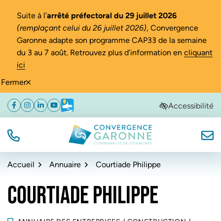
Gestion des traceurs
Suite à l’
arrêté préfectoral du 29 juillet 2026
(remplaçant celui du 26 juillet 2026)
, Convergence
Garonne adapte son programme CAP33 de la semaine
du 3 au 7 août. Retrouvez plus d’information en
cliquant
ici
Fermer
Aller
Aller
Aller
Accessibilité
Facebook
(ouverture dans un nouvel onglet)
Instagram
(ouverture dans un nouvel onglet)
Linkedin
(ouverture dans un nouvel onglet)
YouTube
(ouverture dans un nouvel onglet)
Météo
(ouverture dans un nouvel onglet)
à
au
au
la
contenu
pied
navigation
de
TÉL.
NOUS
Convergence Garonne
page
Accueil
Annuaire
Courtiade Philippe
COURTIADE PHILIPPE