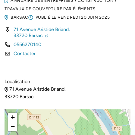
ANNUAIRE DES ENTREPRISES
/
CONSTRUCTION
/
TRAVAUX DE COUVERTURE PAR ÉLÉMENTS
BARSAC
PUBLIÉ LE
VENDREDI 20 JUIN 2025
71 Avenue Aristide Briand,
INFOS UTILES
(ouverture dans un nouvel onglet)
(ouverture dans un nouvel onglet)
33720 Barsac
0556270140
Contacter
Localisation :
71 Avenue Aristide Briand,
33720 Barsac
+
−