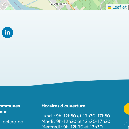
Leaflet
|
rtager sur Facebook
verture dans un nouvel onglet)
Partager sur LinkedIn
(ouverture dans un nouvel onglet)
Communes
Horaires d'ouverture
nne
Lundi : 9h-12h30 et 13h30-17h30
Mardi : 9h-12h30 et 13h30-17h30
 Leclerc-de-
Mercredi : 9h-12h30 et 13h30-