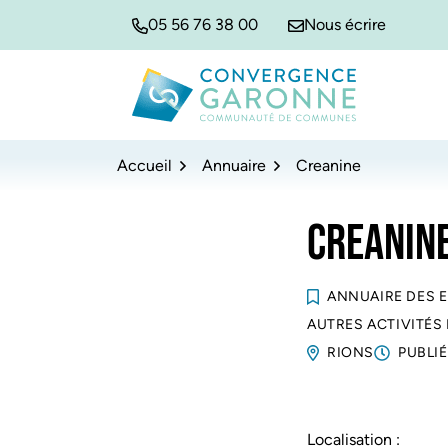
Gestion des traceurs
Aller
Aller
Aller
05 56 76 38 00
Nous écrire
à
au
au
la
contenu
pied
navigation
de
Convergence Garonne
page
Accueil
Annuaire
Creanine
CREANIN
ANNUAIRE DES 
AUTRES ACTIVITÉS
RIONS
PUBLIÉ
Localisation :