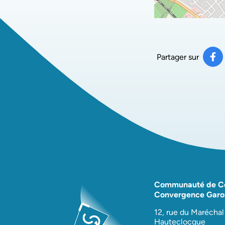
Partager sur
Pa
(ou
Communauté de 
Convergence Garo
12, rue du Maréchal
Hauteclocque