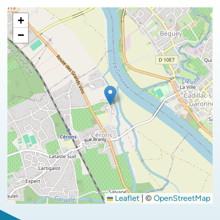
+
−
Leaflet
|
©
OpenStreetMap