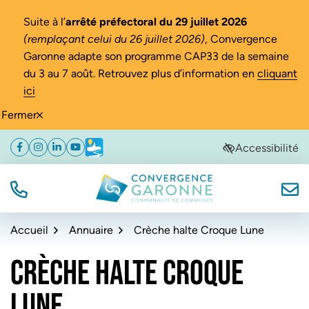
Gestion des traceurs
Suite à l’
arrêté préfectoral du 29 juillet 2026
(remplaçant celui du 26 juillet 2026)
, Convergence
Garonne adapte son programme CAP33 de la semaine
du 3 au 7 août. Retrouvez plus d’information en
cliquant
ici
Fermer
Aller
Aller
Aller
Accessibilité
Facebook
(ouverture dans un nouvel onglet)
Instagram
(ouverture dans un nouvel onglet)
Linkedin
(ouverture dans un nouvel onglet)
YouTube
(ouverture dans un nouvel onglet)
Météo
(ouverture dans un nouvel onglet)
à
au
au
la
contenu
pied
navigation
de
TÉL.
NOUS
Convergence Garonne
page
Accueil
Annuaire
Crèche halte Croque Lune
CRÈCHE HALTE CROQUE
LUNE