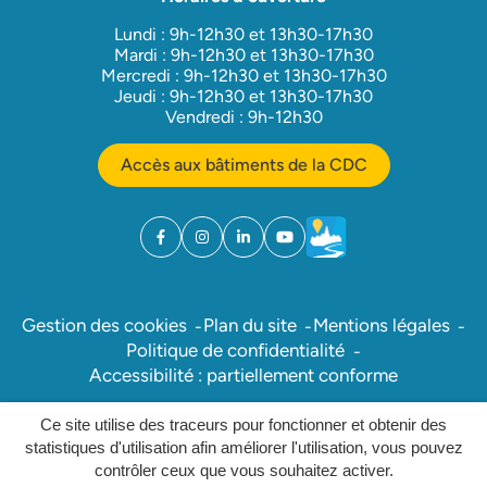
Lundi : 9h-12h30 et 13h30-17h30
Mardi : 9h-12h30 et 13h30-17h30
Mercredi : 9h-12h30 et 13h30-17h30
Jeudi : 9h-12h30 et 13h30-17h30
Vendredi : 9h-12h30
Accès aux bâtiments de la CDC
Facebook
(ouverture dans un nouvel onglet)
Instagram
(ouverture dans un nouvel onglet)
Linkedin
(ouverture dans un nouvel onglet)
YouTube
(ouverture dans un nouvel ong
Météo
(ouverture dans un nouv
Gestion des cookies
Plan du site
Mentions légales
Politique de confidentialité
Accessibilité : partiellement conforme
Ce site utilise des traceurs pour fonctionner et obtenir des
Inovagora (ouverture dans un nou
Site réalisé par
statistiques d'utilisation afin améliorer l'utilisation, vous pouvez
contrôler ceux que vous souhaitez activer.