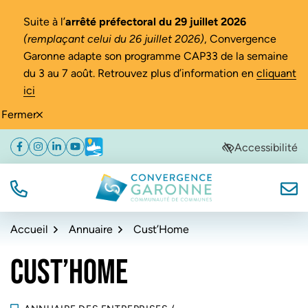
Gestion des traceurs
Suite à l’
arrêté préfectoral du 29 juillet 2026
(remplaçant celui du 26 juillet 2026)
, Convergence
Garonne adapte son programme CAP33 de la semaine
du 3 au 7 août. Retrouvez plus d’information en
cliquant
ici
Fermer
Aller
Aller
Aller
Accessibilité
Facebook
(ouverture dans un nouvel onglet)
Instagram
(ouverture dans un nouvel onglet)
Linkedin
(ouverture dans un nouvel onglet)
YouTube
(ouverture dans un nouvel onglet)
Météo
(ouverture dans un nouvel onglet)
à
au
au
la
contenu
pied
navigation
de
TÉL.
NOUS
Convergence Garonne
page
Accueil
Annuaire
Cust’Home
CUST’HOME