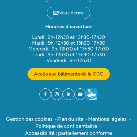
Nous écrire
Horaires d'ouverture
Lundi : 9h-12h30 et 13h30-17h30
Mardi : 9h-12h30 et 13h30-17h30
Mercredi : 9h-12h30 et 13h30-17h30
Jeudi : 9h-12h30 et 13h30-17h30
Vendredi : 9h-12h30
Accès aux bâtiments de la CDC
Facebook
(ouverture dans un nouvel onglet)
Instagram
(ouverture dans un nouvel onglet)
Linkedin
(ouverture dans un nouvel onglet)
YouTube
(ouverture dans un nouvel ong
Météo
(ouverture dans un nouv
Gestion des cookies
Plan du site
Mentions légales
Politique de confidentialité
Accessibilité : partiellement conforme