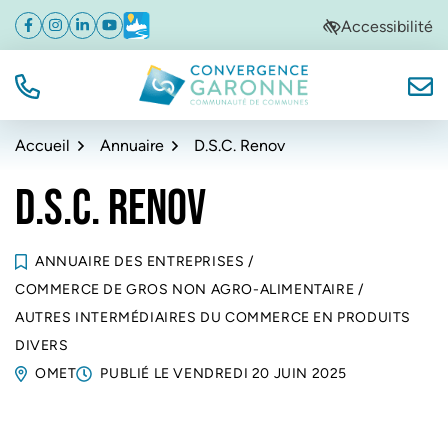
Gestion des traceurs
Aller
Aller
Aller
Accessibilité
Facebook
(ouverture dans un nouvel onglet)
Instagram
(ouverture dans un nouvel onglet)
Linkedin
(ouverture dans un nouvel onglet)
YouTube
(ouverture dans un nouvel onglet)
Météo
(ouverture dans un nouvel onglet)
à
au
au
la
contenu
pied
navigation
de
TÉL.
NOUS
Convergence Garonne
page
Accueil
Annuaire
D.S.C. Renov
D.S.C. RENOV
ANNUAIRE DES ENTREPRISES
/
COMMERCE DE GROS NON AGRO-ALIMENTAIRE
/
AUTRES INTERMÉDIAIRES DU COMMERCE EN PRODUITS
DIVERS
OMET
PUBLIÉ LE
VENDREDI 20 JUIN 2025