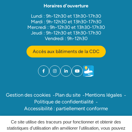
Horaires d'ouverture
Lundi : 9h-12h30 et 13h30-17h30
Mardi : 9h-12h30 et 13h30-17h30
Mercredi : 9h-12h30 et 13h30-17h30
Jeudi : 9h-12h30 et 13h30-17h30
Vendredi : 9h-12h30
Accès aux bâtiments de la CDC
Facebook
(ouverture dans un nouvel onglet)
Instagram
(ouverture dans un nouvel onglet)
Linkedin
(ouverture dans un nouvel onglet)
YouTube
(ouverture dans un nouvel ong
Météo
(ouverture dans un nouv
Gestion des cookies
Plan du site
Mentions légales
Politique de confidentialité
Accessibilité : partiellement conforme
Ce site utilise des traceurs pour fonctionner et obtenir des
Inovagora (ouverture dans un nou
Site réalisé par
statistiques d'utilisation afin améliorer l'utilisation, vous pouvez