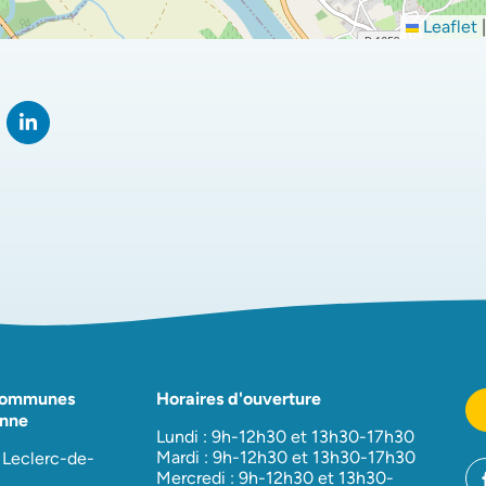
Leaflet
|
rtager sur Facebook
verture dans un nouvel onglet)
Partager sur LinkedIn
(ouverture dans un nouvel onglet)
Communes
Horaires d'ouverture
nne
Lundi : 9h-12h30 et 13h30-17h30
Mardi : 9h-12h30 et 13h30-17h30
 Leclerc-de-
Mercredi : 9h-12h30 et 13h30-