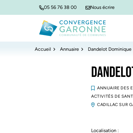
Gestion des traceurs
Aller
Aller
Aller
05 56 76 38 00
Nous écrire
à
au
au
la
contenu
pied
navigation
de
Convergence Garonne
page
Accueil
Annuaire
Dandelot Dominique
DANDELO
ANNUAIRE DES 
ACTIVITÉS DE SAN
CADILLAC SUR 
Localisation :