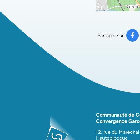
Partager sur
Pa
(ou
Communauté de 
Convergence Garo
12, rue du Maréchal
Hauteclocque