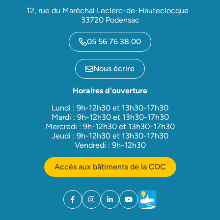
12, rue du Maréchal Leclerc-de-Hauteclocque
33720 Podensac
05 56 76 38 00
Nous écrire
Horaires d'ouverture
Lundi : 9h-12h30 et 13h30-17h30
Mardi : 9h-12h30 et 13h30-17h30
Mercredi : 9h-12h30 et 13h30-17h30
Jeudi : 9h-12h30 et 13h30-17h30
Vendredi : 9h-12h30
Accès aux bâtiments de la CDC
Facebook
(ouverture dans un nouvel onglet)
Instagram
(ouverture dans un nouvel onglet)
Linkedin
(ouverture dans un nouvel onglet)
YouTube
(ouverture dans un nouvel ong
Météo
(ouverture dans un nouv