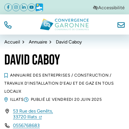
Gestion des traceurs
Aller
Aller
Aller
Accessibilité
Facebook
(ouverture dans un nouvel onglet)
Instagram
(ouverture dans un nouvel onglet)
Linkedin
(ouverture dans un nouvel onglet)
YouTube
(ouverture dans un nouvel onglet)
Météo
(ouverture dans un nouvel onglet)
à
au
au
la
contenu
pied
navigation
de
TÉL.
NOUS
Convergence Garonne
page
Accueil
Annuaire
David Caboy
DAVID CABOY
ANNUAIRE DES ENTREPRISES
/
CONSTRUCTION
/
TRAVAUX D'INSTALLATION D'EAU ET DE GAZ EN TOUS
LOCAUX
ILLATS
PUBLIÉ LE
VENDREDI 20 JUIN 2025
53 Rue des Genêts,
INFOS UTILES
(ouverture dans un nouvel onglet)
(ouverture dans un nouvel onglet)
33720 Illats
0556768683