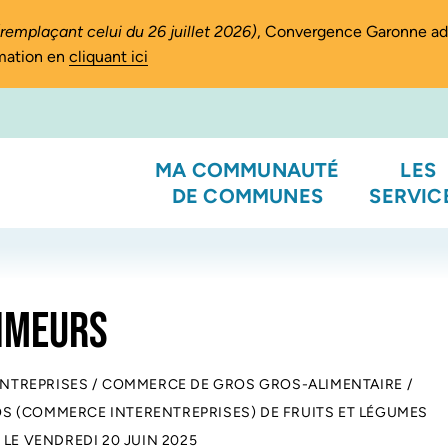
(remplaçant celui du 26 juillet 2026)
, Convergence Garonne a
rmation en
cliquant ici
MA COMMUNAUTÉ
LES
DE COMMUNES
SERVIC
RIMEURS
ENTREPRISES
/
COMMERCE DE GROS GROS-ALIMENTAIRE
/
 (COMMERCE INTERENTREPRISES) DE FRUITS ET LÉGUMES
 LE
VENDREDI 20 JUIN 2025