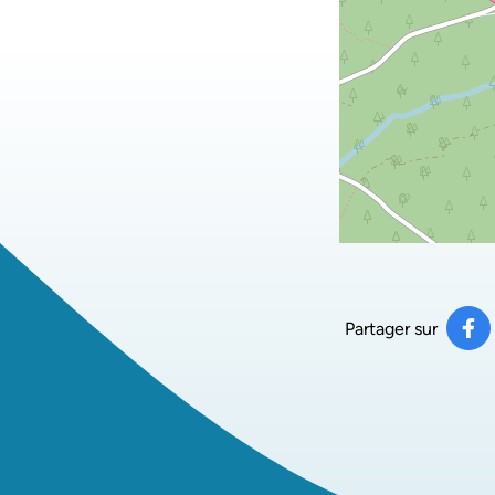
Partager sur
Pa
(ou