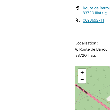
Route de Barrou
INFOS UTILES
(ou
(
33720 Illats
0623692711
Localisation :
Route de Barrouil
33720 Illats
+
−