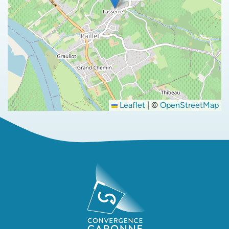
Leaflet
|
©
OpenStreetMap