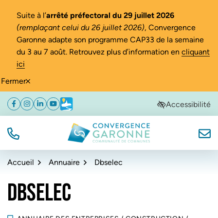
Gestion des traceurs
Suite à l’
arrêté préfectoral du 29 juillet 2026
(remplaçant celui du 26 juillet 2026)
, Convergence
Garonne adapte son programme CAP33 de la semaine
du 3 au 7 août. Retrouvez plus d’information en
cliquant
ici
Fermer
Aller
Aller
Aller
Accessibilité
Facebook
(ouverture dans un nouvel onglet)
Instagram
(ouverture dans un nouvel onglet)
Linkedin
(ouverture dans un nouvel onglet)
YouTube
(ouverture dans un nouvel onglet)
Météo
(ouverture dans un nouvel onglet)
à
au
au
la
contenu
pied
navigation
de
TÉL.
NOUS
Convergence Garonne
page
Accueil
Annuaire
Dbselec
DBSELEC