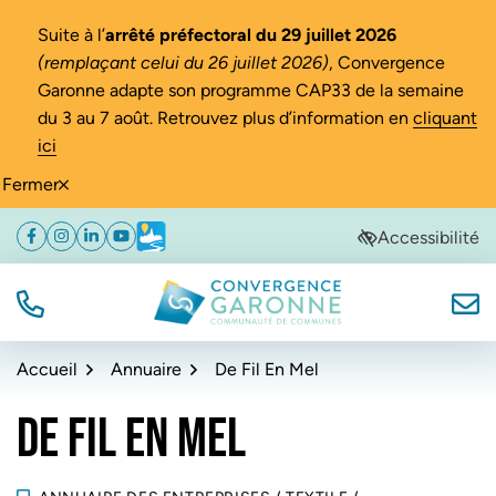
Gestion des traceurs
Suite à l’
arrêté préfectoral du 29 juillet 2026
(remplaçant celui du 26 juillet 2026)
, Convergence
Garonne adapte son programme CAP33 de la semaine
du 3 au 7 août. Retrouvez plus d’information en
cliquant
ici
Fermer
Aller
Aller
Aller
Accessibilité
Facebook
(ouverture dans un nouvel onglet)
Instagram
(ouverture dans un nouvel onglet)
Linkedin
(ouverture dans un nouvel onglet)
YouTube
(ouverture dans un nouvel onglet)
Météo
(ouverture dans un nouvel onglet)
à
au
au
la
contenu
pied
navigation
de
TÉL.
NOUS
Convergence Garonne
page
Accueil
Annuaire
De Fil En Mel
DE FIL EN MEL