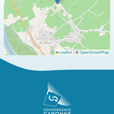
Leaflet
|
©
OpenStreetMap