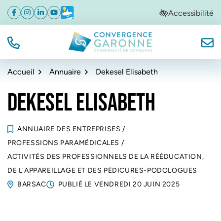
Gestion des traceurs
Aller
Aller
Aller
Accessibilité
Facebook
(ouverture dans un nouvel onglet)
Instagram
(ouverture dans un nouvel onglet)
Linkedin
(ouverture dans un nouvel onglet)
YouTube
(ouverture dans un nouvel onglet)
Météo
(ouverture dans un nouvel onglet)
à
au
au
la
contenu
pied
navigation
de
TÉL.
NOUS
Convergence Garonne
page
Accueil
Annuaire
Dekesel Elisabeth
DEKESEL ELISABETH
ANNUAIRE DES ENTREPRISES
/
PROFESSIONS PARAMÉDICALES
/
ACTIVITÉS DES PROFESSIONNELS DE LA RÉÉDUCATION,
DE L'APPAREILLAGE ET DES PÉDICURES-PODOLOGUES
BARSAC
PUBLIÉ LE
VENDREDI 20 JUIN 2025