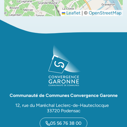
Leaflet
|
©
OpenStreetMap
Communauté de Communes Convergence Garonne
12, rue du Maréchal Leclerc-de-Hauteclocque
33720 Podensac
05 56 76 38 00