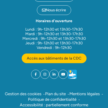
Nous écrire
Horaires d'ouverture
Lundi : 9h-12h30 et 13h30-17h30
Mardi : 9h-12h30 et 13h30-17h30
Mercredi : 9h-12h30 et 13h30-17h30
Jeudi : 9h-12h30 et 13h30-17h30
Vendredi : 9h-12h30
Accès aux bâtiments de la CDC
Facebook
(ouverture dans un nouvel onglet)
Instagram
(ouverture dans un nouvel onglet)
Linkedin
(ouverture dans un nouvel onglet)
YouTube
(ouverture dans un nouvel ong
Météo
(ouverture dans un nouv
Gestion des cookies
Plan du site
Mentions légales
Politique de confidentialité
Accessibilité : partiellement conforme