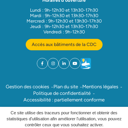
Horaires d'ouverture
Lundi : 9h-12h30 et 13h30-17h30
Mardi : 9h-12h30 et 13h30-17h30
Mercredi : 9h-12h30 et 13h30-17h30
Jeudi : 9h-12h30 et 13h30-17h30
Vendredi : 9h-12h30
Accès aux bâtiments de la CDC
Facebook
(ouverture dans un nouvel onglet)
Instagram
(ouverture dans un nouvel onglet)
Linkedin
(ouverture dans un nouvel onglet)
YouTube
(ouverture dans un nouvel ong
Météo
(ouverture dans un nouv
Gestion des cookies
Plan du site
Mentions légales
Politique de confidentialité
Accessibilité : partiellement conforme
Ce site utilise des traceurs pour fonctionner et obtenir des
Inovagora (ouverture dans un nou
Site réalisé par
statistiques d'utilisation afin améliorer l'utilisation, vous pouvez
contrôler ceux que vous souhaitez activer.