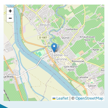
+
−
Leaflet
|
©
OpenStreetMap