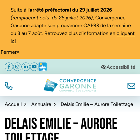
Gestion des traceurs
Suite à l’
arrêté préfectoral du 29 juillet 2026
(remplaçant celui du 26 juillet 2026)
, Convergence
Garonne adapte son programme CAP33 de la semaine
du 3 au 7 août. Retrouvez plus d’information en
cliquant
ici
Fermer
Aller
Aller
Aller
Accessibilité
Facebook
(ouverture dans un nouvel onglet)
Instagram
(ouverture dans un nouvel onglet)
Linkedin
(ouverture dans un nouvel onglet)
YouTube
(ouverture dans un nouvel onglet)
Météo
(ouverture dans un nouvel onglet)
à
au
au
la
contenu
pied
navigation
de
TÉL.
NOUS
Convergence Garonne
page
Accueil
Annuaire
Delais Emilie – Aurore Toilettage
DELAIS EMILIE – AURORE
TOILETTAGE