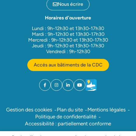
Nous écrire
Horaires d'ouverture
Lundi : 9h-12h30 et 13h30-17h30
Mardi : 9h-12h30 et 13h30-17h30
Mercredi : 9h-12h30 et 13h30-17h30
Jeudi : 9h-12h30 et 13h30-17h30
Vendredi : 9h-12h30
Accès aux bâtiments de la CDC
Facebook
(ouverture dans un nouvel onglet)
Instagram
(ouverture dans un nouvel onglet)
Linkedin
(ouverture dans un nouvel onglet)
YouTube
(ouverture dans un nouvel ong
Météo
(ouverture dans un nouv
Gestion des cookies
Plan du site
Mentions légales
Politique de confidentialité
Accessibilité : partiellement conforme