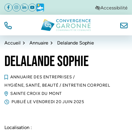
Gestion des traceurs
Aller
Aller
Aller
Accessibilité
Facebook
(ouverture dans un nouvel onglet)
Instagram
(ouverture dans un nouvel onglet)
Linkedin
(ouverture dans un nouvel onglet)
YouTube
(ouverture dans un nouvel onglet)
Météo
(ouverture dans un nouvel onglet)
à
au
au
la
contenu
pied
navigation
de
TÉL.
NOUS
Convergence Garonne
page
Accueil
Annuaire
Delalande Sophie
DELALANDE SOPHIE
ANNUAIRE DES ENTREPRISES
/
HYGIÈNE, SANTÉ, BEAUTÉ
/
ENTRETIEN CORPOREL
SAINTE CROIX DU MONT
PUBLIÉ LE
VENDREDI 20 JUIN 2025
Localisation :