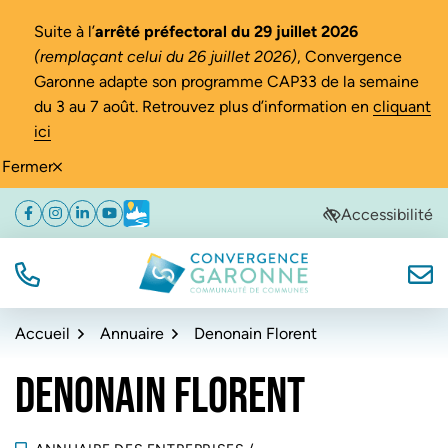
Gestion des traceurs
Suite à l’
arrêté préfectoral du 29 juillet 2026
(remplaçant celui du 26 juillet 2026)
, Convergence
Garonne adapte son programme CAP33 de la semaine
du 3 au 7 août. Retrouvez plus d’information en
cliquant
ici
Fermer
Aller
Aller
Aller
Accessibilité
Facebook
(ouverture dans un nouvel onglet)
Instagram
(ouverture dans un nouvel onglet)
Linkedin
(ouverture dans un nouvel onglet)
YouTube
(ouverture dans un nouvel onglet)
Météo
(ouverture dans un nouvel onglet)
à
au
au
la
contenu
pied
navigation
de
TÉL.
NOUS
Convergence Garonne
page
Accueil
Annuaire
Denonain Florent
DENONAIN FLORENT