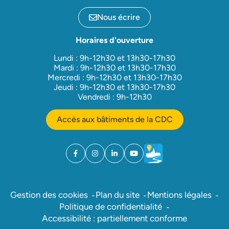
Nous écrire
Horaires d'ouverture
Lundi : 9h-12h30 et 13h30-17h30
Mardi : 9h-12h30 et 13h30-17h30
Mercredi : 9h-12h30 et 13h30-17h30
Jeudi : 9h-12h30 et 13h30-17h30
Vendredi : 9h-12h30
Accès aux bâtiments de la CDC
Facebook
(ouverture dans un nouvel onglet)
Instagram
(ouverture dans un nouvel onglet)
Linkedin
(ouverture dans un nouvel onglet)
YouTube
(ouverture dans un nouvel ong
Météo
(ouverture dans un nouv
Gestion des cookies
Plan du site
Mentions légales
Politique de confidentialité
Accessibilité : partiellement conforme