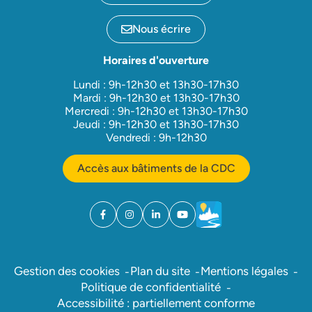
Nous écrire
Horaires d'ouverture
Lundi : 9h-12h30 et 13h30-17h30
Mardi : 9h-12h30 et 13h30-17h30
Mercredi : 9h-12h30 et 13h30-17h30
Jeudi : 9h-12h30 et 13h30-17h30
Vendredi : 9h-12h30
Accès aux bâtiments de la CDC
Facebook
(ouverture dans un nouvel onglet)
Instagram
(ouverture dans un nouvel onglet)
Linkedin
(ouverture dans un nouvel onglet)
YouTube
(ouverture dans un nouvel ong
Météo
(ouverture dans un nouv
Gestion des cookies
Plan du site
Mentions légales
Politique de confidentialité
Accessibilité : partiellement conforme