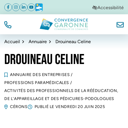
Gestion des traceurs
Aller
Aller
Aller
Accessibilité
Facebook
(ouverture dans un nouvel onglet)
Instagram
(ouverture dans un nouvel onglet)
Linkedin
(ouverture dans un nouvel onglet)
YouTube
(ouverture dans un nouvel onglet)
Météo
(ouverture dans un nouvel onglet)
à
au
au
la
contenu
pied
navigation
de
TÉL.
NOUS
Convergence Garonne
page
Accueil
Annuaire
Drouineau Celine
DROUINEAU CELINE
ANNUAIRE DES ENTREPRISES
/
PROFESSIONS PARAMÉDICALES
/
ACTIVITÉS DES PROFESSIONNELS DE LA RÉÉDUCATION,
DE L'APPAREILLAGE ET DES PÉDICURES-PODOLOGUES
CÉRONS
PUBLIÉ LE
VENDREDI 20 JUIN 2025