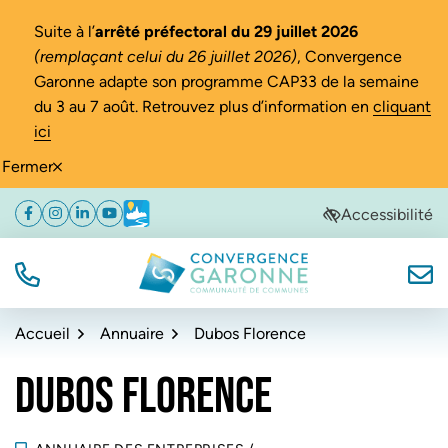
Gestion des traceurs
Suite à l’
arrêté préfectoral du 29 juillet 2026
(remplaçant celui du 26 juillet 2026)
, Convergence
Garonne adapte son programme CAP33 de la semaine
du 3 au 7 août. Retrouvez plus d’information en
cliquant
ici
Fermer
Aller
Aller
Aller
Accessibilité
Facebook
(ouverture dans un nouvel onglet)
Instagram
(ouverture dans un nouvel onglet)
Linkedin
(ouverture dans un nouvel onglet)
YouTube
(ouverture dans un nouvel onglet)
Météo
(ouverture dans un nouvel onglet)
à
au
au
la
contenu
pied
navigation
de
TÉL.
NOUS
Convergence Garonne
page
Accueil
Annuaire
Dubos Florence
DUBOS FLORENCE