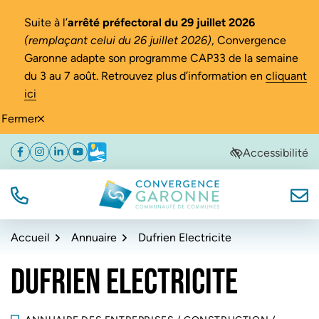
Gestion des traceurs
Suite à l’
arrêté préfectoral du 29 juillet 2026
(remplaçant celui du 26 juillet 2026)
, Convergence
Garonne adapte son programme CAP33 de la semaine
du 3 au 7 août. Retrouvez plus d’information en
cliquant
ici
Fermer
Aller
Aller
Aller
Accessibilité
Facebook
(ouverture dans un nouvel onglet)
Instagram
(ouverture dans un nouvel onglet)
Linkedin
(ouverture dans un nouvel onglet)
YouTube
(ouverture dans un nouvel onglet)
Météo
(ouverture dans un nouvel onglet)
à
au
au
la
contenu
pied
navigation
de
TÉL.
NOUS
Convergence Garonne
page
Accueil
Annuaire
Dufrien Electricite
DUFRIEN ELECTRICITE