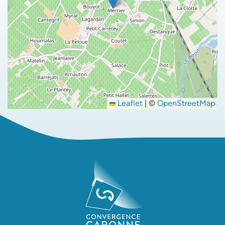
Leaflet
|
©
OpenStreetMap