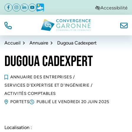
Gestion des traceurs
Aller
Aller
Aller
Accessibilité
Facebook
(ouverture dans un nouvel onglet)
Instagram
(ouverture dans un nouvel onglet)
Linkedin
(ouverture dans un nouvel onglet)
YouTube
(ouverture dans un nouvel onglet)
Météo
(ouverture dans un nouvel onglet)
à
au
au
la
contenu
pied
navigation
de
TÉL.
NOUS
Convergence Garonne
page
Accueil
Annuaire
Dugoua Cadexpert
DUGOUA CADEXPERT
ANNUAIRE DES ENTREPRISES
/
SERVICES D'EXPERTISE ET D'INGÉNIERIE
/
ACTIVITÉS COMPTABLES
PORTETS
PUBLIÉ LE
VENDREDI 20 JUIN 2025
Localisation :