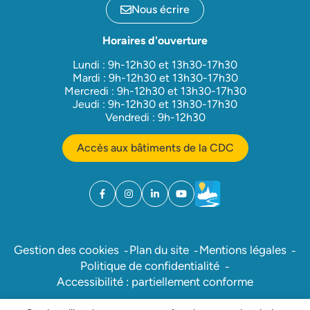
Nous écrire
Horaires d'ouverture
Lundi : 9h-12h30 et 13h30-17h30
Mardi : 9h-12h30 et 13h30-17h30
Mercredi : 9h-12h30 et 13h30-17h30
Jeudi : 9h-12h30 et 13h30-17h30
Vendredi : 9h-12h30
Accès aux bâtiments de la CDC
Facebook
(ouverture dans un nouvel onglet)
Instagram
(ouverture dans un nouvel onglet)
Linkedin
(ouverture dans un nouvel onglet)
YouTube
(ouverture dans un nouvel ong
Météo
(ouverture dans un nouv
Gestion des cookies
Plan du site
Mentions légales
Politique de confidentialité
Accessibilité : partiellement conforme