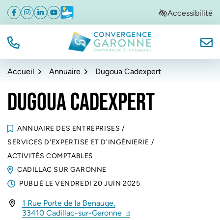
Gestion des traceurs
Aller
Aller
Aller
Accessibilité
Facebook
(ouverture dans un nouvel onglet)
Instagram
(ouverture dans un nouvel onglet)
Linkedin
(ouverture dans un nouvel onglet)
YouTube
(ouverture dans un nouvel onglet)
Météo
(ouverture dans un nouvel onglet)
à
au
au
la
contenu
pied
navigation
de
TÉL.
NOUS
Convergence Garonne
page
Accueil
Annuaire
Dugoua Cadexpert
DUGOUA CADEXPERT
ANNUAIRE DES ENTREPRISES
/
SERVICES D'EXPERTISE ET D'INGÉNIERIE
/
ACTIVITÉS COMPTABLES
CADILLAC SUR GARONNE
PUBLIÉ LE
VENDREDI 20 JUIN 2025
1 Rue Porte de la Benauge,
INFOS UTILES
(ouverture dans un nouvel 
(ouverture dans un nouvel
33410 Cadillac-sur-Garonne