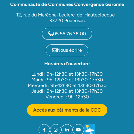
Communauté de Communes Convergence Garonne
12, rue du Maréchal Leclerc-de-Hauteclocque
33720 Podensac
05 56 76 38 00
Nous écrire
Horaires d'ouverture
Lundi : 9h-12h30 et 13h30-17h30
Mardi : 9h-12h30 et 13h30-17h30
Mercredi : 9h-12h30 et 13h30-17h30
Jeudi : 9h-12h30 et 13h30-17h30
Vendredi : 9h-12h30
Accès aux bâtiments de la CDC
Facebook
(ouverture dans un nouvel onglet)
Instagram
(ouverture dans un nouvel onglet)
Linkedin
(ouverture dans un nouvel onglet)
YouTube
(ouverture dans un nouvel ong
Météo
(ouverture dans un nouv