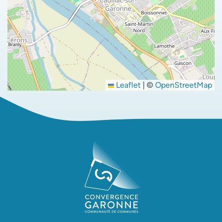
Leaflet
|
©
OpenStreetMap