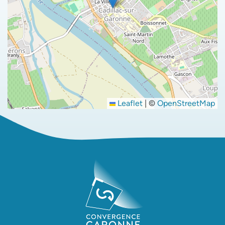
Leaflet
|
©
OpenStreetMap