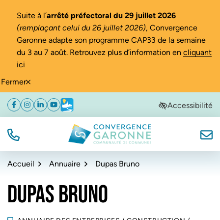
Gestion des traceurs
Suite à l’
arrêté préfectoral du 29 juillet 2026
(remplaçant celui du 26 juillet 2026)
, Convergence
Garonne adapte son programme CAP33 de la semaine
du 3 au 7 août. Retrouvez plus d’information en
cliquant
ici
Fermer
Aller
Aller
Aller
Accessibilité
Facebook
(ouverture dans un nouvel onglet)
Instagram
(ouverture dans un nouvel onglet)
Linkedin
(ouverture dans un nouvel onglet)
YouTube
(ouverture dans un nouvel onglet)
Météo
(ouverture dans un nouvel onglet)
à
au
au
la
contenu
pied
navigation
de
TÉL.
NOUS
Convergence Garonne
page
Accueil
Annuaire
Dupas Bruno
DUPAS BRUNO