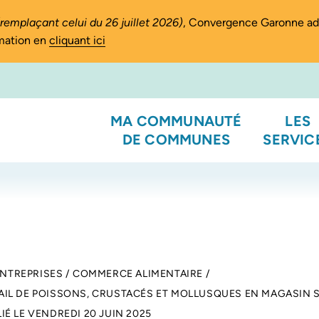
(remplaçant celui du 26 juillet 2026)
, Convergence Garonne a
rmation en
cliquant ici
MA COMMUNAUTÉ
LES
DE COMMUNES
SERVIC
ENTREPRISES
/
COMMERCE ALIMENTAIRE
/
IL DE POISSONS, CRUSTACÉS ET MOLLUSQUES EN MAGASIN S
IÉ LE
VENDREDI 20 JUIN 2025