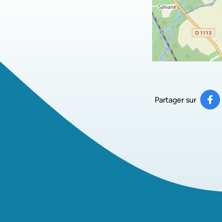
Partager sur
Pa
(ou