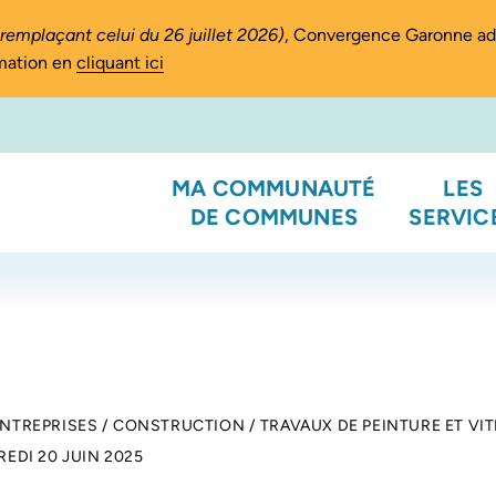
(remplaçant celui du 26 juillet 2026)
, Convergence Garonne a
rmation en
cliquant ici
MA COMMUNAUTÉ
LES
DE COMMUNES
SERVIC
ENTREPRISES
/
CONSTRUCTION
/
TRAVAUX DE PEINTURE ET VIT
EDI 20 JUIN 2025