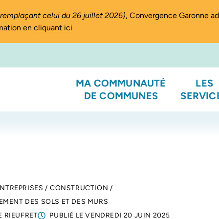
(remplaçant celui du 26 juillet 2026)
, Convergence Garonne a
rmation en
cliquant ici
MA COMMUNAUTÉ
LES
DE COMMUNES
SERVIC
ENTREPRISES
/
CONSTRUCTION
/
EMENT DES SOLS ET DES MURS
E RIEUFRET
PUBLIÉ LE
VENDREDI 20 JUIN 2025