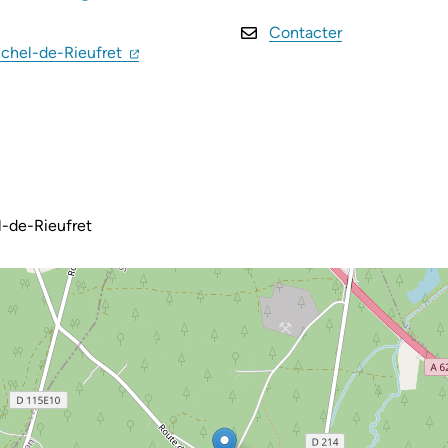
Contacter
(ouverture dans un nouvel onglet)
(ouverture dans un nouvel onglet)
chel-de-Rieufret
-de-Rieufret