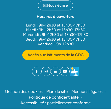
Nous écrire
Horaires d'ouverture
Lundi : 9h-12h30 et 13h30-17h30
Mardi : 9h-12h30 et 13h30-17h30
Mercredi : 9h-12h30 et 13h30-17h30
Jeudi : 9h-12h30 et 13h30-17h30
Vendredi : 9h-12h30
Accès aux bâtiments de la CDC
Facebook
(ouverture dans un nouvel onglet)
Instagram
(ouverture dans un nouvel onglet)
Linkedin
(ouverture dans un nouvel onglet)
YouTube
(ouverture dans un nouvel ong
Météo
(ouverture dans un nouv
Gestion des cookies
Plan du site
Mentions légales
Politique de confidentialité
Accessibilité : partiellement conforme