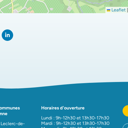
Leaflet
|
rtager sur Facebook
verture dans un nouvel onglet)
Partager sur LinkedIn
(ouverture dans un nouvel onglet)
Communes
Horaires d'ouverture
nne
Lundi : 9h-12h30 et 13h30-17h30
Mardi : 9h-12h30 et 13h30-17h30
 Leclerc-de-