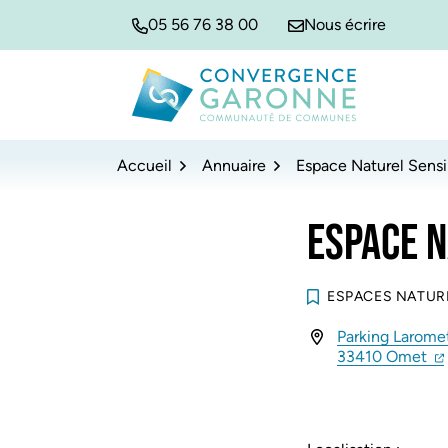
Gestion des traceurs
Aller
Aller
Aller
05 56 76 38 00
Nous écrire
à
au
au
la
contenu
pied
navigation
de
Convergence Garonne
page
Accueil
Annuaire
Espace Naturel Sensi
ESPACE N
ESPACES NATUR
Parking Larome
INFOS UTILES
(o
33410 Omet