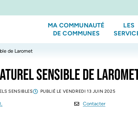
MA COMMUNAUTÉ
LES
DE COMMUNES
SERVIC
ble de Laromet
ATUREL SENSIBLE DE LAROME
ELS SENSIBLES
PUBLIÉ LE
VENDREDI 13 JUIN 2025
t,
Contacter
uverture dans un nouvel onglet)
(ouverture dans un nouvel onglet)