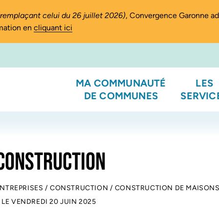
(remplaçant celui du 26 juillet 2026)
, Convergence Garonne a
rmation en
cliquant ici
MA COMMUNAUTÉ
LES
DE COMMUNES
SERVIC
 CONSTRUCTION
ENTREPRISES
/
CONSTRUCTION
/
CONSTRUCTION DE MAISONS 
 LE
VENDREDI 20 JUIN 2025