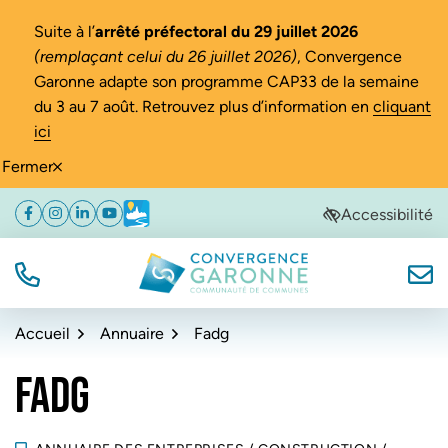
Gestion des traceurs
Suite à l’
arrêté préfectoral du 29 juillet 2026
(remplaçant celui du 26 juillet 2026)
, Convergence
Garonne adapte son programme CAP33 de la semaine
du 3 au 7 août. Retrouvez plus d’information en
cliquant
ici
Fermer
Aller
Aller
Aller
Accessibilité
Facebook
(ouverture dans un nouvel onglet)
Instagram
(ouverture dans un nouvel onglet)
Linkedin
(ouverture dans un nouvel onglet)
YouTube
(ouverture dans un nouvel onglet)
Météo
(ouverture dans un nouvel onglet)
à
au
au
la
contenu
pied
navigation
de
TÉL.
NOUS
Convergence Garonne
page
Accueil
Annuaire
Fadg
FADG