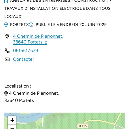
ANNUAIRE DES ENTREPRISES
/
CONSTRUCTION
/
TRAVAUX D'INSTALLATION ÉLECTRIQUE DANS TOUS
LOCAUX
PORTETS
PUBLIÉ LE
VENDREDI 20 JUIN 2025
4 Chemin de Pierronnet,
INFOS UTILES
(ouverture dans un nouvel onglet)
(ouverture dans un nouvel onglet)
33640 Portets
0615517579
Contacter
Localisation :
4 Chemin de Pierronnet,
33640 Portets
+
−