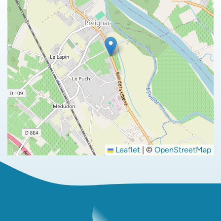
Leaflet
|
©
OpenStreetMap