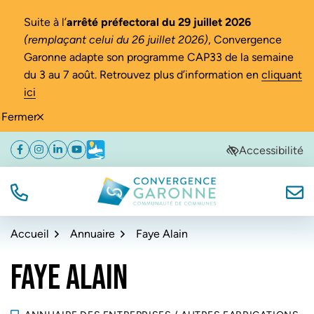
Gestion des traceurs
Suite à l’
arrêté préfectoral du 29 juillet 2026
(remplaçant celui du 26 juillet 2026)
, Convergence
Garonne adapte son programme CAP33 de la semaine
du 3 au 7 août. Retrouvez plus d’information en
cliquant
ici
Fermer
Aller
Aller
Aller
Accessibilité
Facebook
(ouverture dans un nouvel onglet)
Instagram
(ouverture dans un nouvel onglet)
Linkedin
(ouverture dans un nouvel onglet)
YouTube
(ouverture dans un nouvel onglet)
Météo
(ouverture dans un nouvel onglet)
à
au
au
la
contenu
pied
navigation
de
TÉL.
NOUS
Convergence Garonne
page
Accueil
Annuaire
Faye Alain
FAYE ALAIN