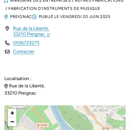
ANNUAIRE DES ENTREPRISES
/
AUTRES FABRICATIONS
/
FABRICATION D'INSTRUMENTS DE MUSIQUE
PREIGNAC
PUBLIÉ LE
VENDREDI 20 JUIN 2025
Rue de la Liberté,
INFOS UTILES
(ouverture dans un nouvel onglet)
(ouverture dans un nouvel onglet)
33210 Preignac
0556723275
Contacter
Localisation :
Rue de la Liberté,
33210 Preignac
+
−