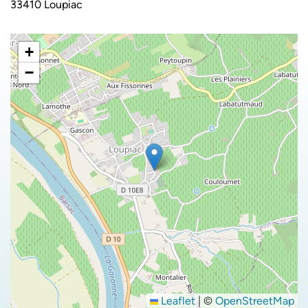
33410 Loupiac
+
−
Leaflet
|
©
OpenStreetMap