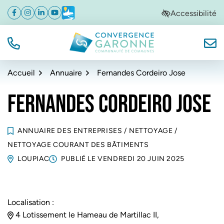
Gestion des traceurs
Aller
Aller
Aller
Accessibilité
Facebook
(ouverture dans un nouvel onglet)
Instagram
(ouverture dans un nouvel onglet)
Linkedin
(ouverture dans un nouvel onglet)
YouTube
(ouverture dans un nouvel onglet)
Météo
(ouverture dans un nouvel onglet)
à
au
au
la
contenu
pied
navigation
de
TÉL.
NOUS
Convergence Garonne
page
Accueil
Annuaire
Fernandes Cordeiro Jose
FERNANDES CORDEIRO JOSE
ANNUAIRE DES ENTREPRISES
/
NETTOYAGE
/
NETTOYAGE COURANT DES BÂTIMENTS
LOUPIAC
PUBLIÉ LE
VENDREDI 20 JUIN 2025
Localisation :
4 Lotissement le Hameau de Martillac II,