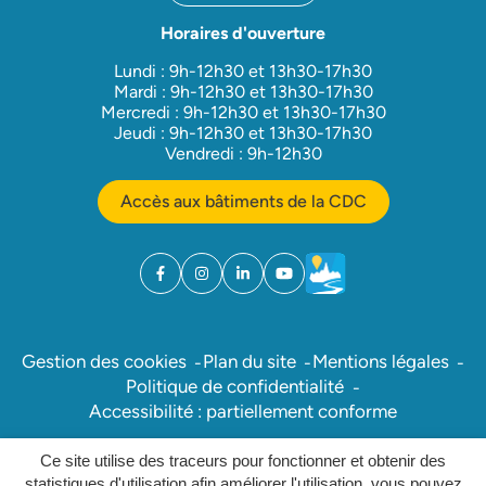
Horaires d'ouverture
Lundi : 9h-12h30 et 13h30-17h30
Mardi : 9h-12h30 et 13h30-17h30
Mercredi : 9h-12h30 et 13h30-17h30
Jeudi : 9h-12h30 et 13h30-17h30
Vendredi : 9h-12h30
Accès aux bâtiments de la CDC
Facebook
(ouverture dans un nouvel onglet)
Instagram
(ouverture dans un nouvel onglet)
Linkedin
(ouverture dans un nouvel onglet)
YouTube
(ouverture dans un nouvel ong
Météo
(ouverture dans un nouv
Gestion des cookies
Plan du site
Mentions légales
Politique de confidentialité
Accessibilité : partiellement conforme
Ce site utilise des traceurs pour fonctionner et obtenir des
Inovagora (ouverture dans un nou
Site réalisé par
statistiques d'utilisation afin améliorer l'utilisation, vous pouvez