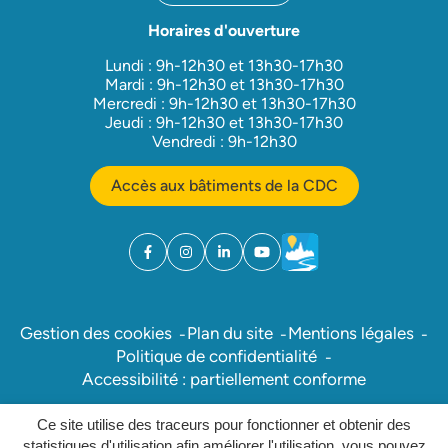
Horaires d'ouverture
Lundi : 9h-12h30 et 13h30-17h30
Mardi : 9h-12h30 et 13h30-17h30
Mercredi : 9h-12h30 et 13h30-17h30
Jeudi : 9h-12h30 et 13h30-17h30
Vendredi : 9h-12h30
Accès aux bâtiments de la CDC
Facebook
(ouverture dans un nouvel onglet)
Instagram
(ouverture dans un nouvel onglet)
Linkedin
(ouverture dans un nouvel onglet)
YouTube
(ouverture dans un nouvel ong
Météo
(ouverture dans un nouv
Gestion des cookies
Plan du site
Mentions légales
Politique de confidentialité
Accessibilité : partiellement conforme
Ce site utilise des traceurs pour fonctionner et obtenir des
Inovagora (ouverture dans un nou
Site réalisé par
statistiques d'utilisation afin améliorer l'utilisation, vous pouvez