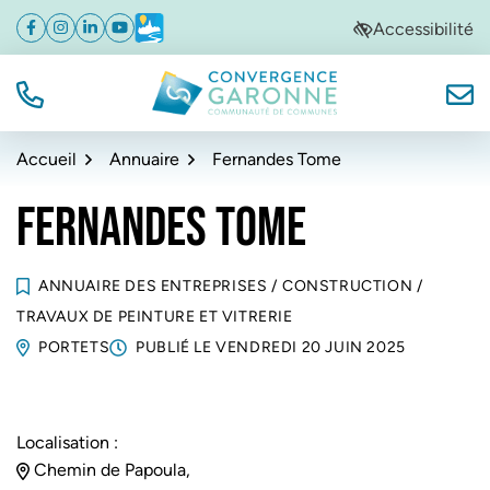
Gestion des traceurs
Aller
Aller
Aller
Accessibilité
Facebook
(ouverture dans un nouvel onglet)
Instagram
(ouverture dans un nouvel onglet)
Linkedin
(ouverture dans un nouvel onglet)
YouTube
(ouverture dans un nouvel onglet)
Météo
(ouverture dans un nouvel onglet)
à
au
au
la
contenu
pied
navigation
de
TÉL.
NOUS
Convergence Garonne
page
Accueil
Annuaire
Fernandes Tome
FERNANDES TOME
ANNUAIRE DES ENTREPRISES
/
CONSTRUCTION
/
TRAVAUX DE PEINTURE ET VITRERIE
PORTETS
PUBLIÉ LE
VENDREDI 20 JUIN 2025
Localisation :
Chemin de Papoula,