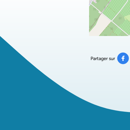
Partager sur
Pa
(ou