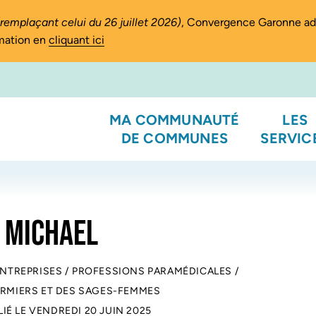
(remplaçant celui du 26 juillet 2026)
, Convergence Garonne a
rmation en
cliquant ici
MA COMMUNAUTÉ
LES
DE COMMUNES
SERVIC
 MICHAEL
ENTREPRISES
/
PROFESSIONS PARAMÉDICALES
/
FIRMIERS ET DES SAGES-FEMMES
LIÉ LE
VENDREDI 20 JUIN 2025