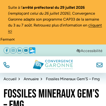
Gestion des traceurs
Suite à l’
arrêté préfectoral du 29 juillet 2026
(remplaçant celui du 26 juillet 2026)
, Convergence
Garonne adapte son programme CAP33 de la semaine
du 3 au 7 août. Retrouvez plus d’information en
cliquant
ici
Fermer
Aller
Aller
Aller
Accessibilité
Facebook
(ouverture dans un nouvel onglet)
Instagram
(ouverture dans un nouvel onglet)
Linkedin
(ouverture dans un nouvel onglet)
YouTube
(ouverture dans un nouvel onglet)
Météo
(ouverture dans un nouvel onglet)
à
au
au
la
contenu
pied
navigation
de
TÉL.
NOUS
Convergence Garonne
page
Accueil
Annuaire
Fossiles Mineraux Gem’S – Fmg
FOSSILES MINERAUX GEM’S
– FMG