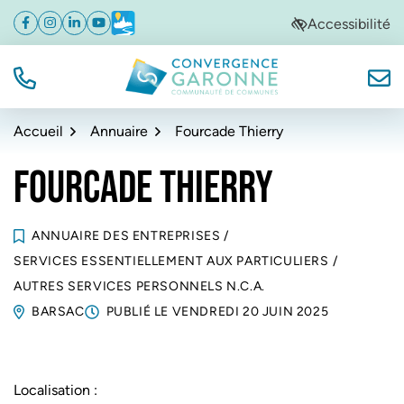
Gestion des traceurs
Aller
Aller
Aller
Accessibilité
Facebook
(ouverture dans un nouvel onglet)
Instagram
(ouverture dans un nouvel onglet)
Linkedin
(ouverture dans un nouvel onglet)
YouTube
(ouverture dans un nouvel onglet)
Météo
(ouverture dans un nouvel onglet)
à
au
au
la
contenu
pied
navigation
de
TÉL.
NOUS
Convergence Garonne
page
Accueil
Annuaire
Fourcade Thierry
FOURCADE THIERRY
ANNUAIRE DES ENTREPRISES
/
SERVICES ESSENTIELLEMENT AUX PARTICULIERS
/
AUTRES SERVICES PERSONNELS N.C.A.
BARSAC
PUBLIÉ LE
VENDREDI 20 JUIN 2025
Localisation :