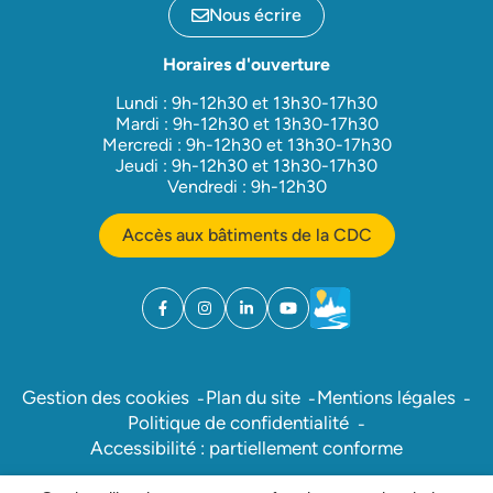
Nous écrire
Horaires d'ouverture
Lundi : 9h-12h30 et 13h30-17h30
Mardi : 9h-12h30 et 13h30-17h30
Mercredi : 9h-12h30 et 13h30-17h30
Jeudi : 9h-12h30 et 13h30-17h30
Vendredi : 9h-12h30
Accès aux bâtiments de la CDC
Facebook
(ouverture dans un nouvel onglet)
Instagram
(ouverture dans un nouvel onglet)
Linkedin
(ouverture dans un nouvel onglet)
YouTube
(ouverture dans un nouvel ong
Météo
(ouverture dans un nouv
Gestion des cookies
Plan du site
Mentions légales
Politique de confidentialité
Accessibilité : partiellement conforme