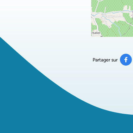
Partager sur
Pa
(ou