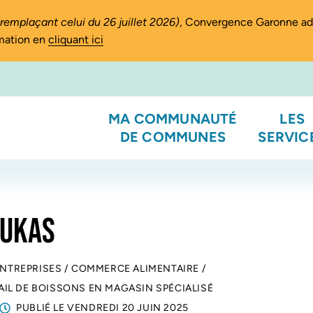
(remplaçant celui du 26 juillet 2026)
, Convergence Garonne a
rmation en
cliquant ici
MA COMMUNAUTÉ
LES
DE COMMUNES
SERVIC
LUKAS
ENTREPRISES
/
COMMERCE ALIMENTAIRE
/
IL DE BOISSONS EN MAGASIN SPÉCIALISÉ
PUBLIÉ LE
VENDREDI 20 JUIN 2025