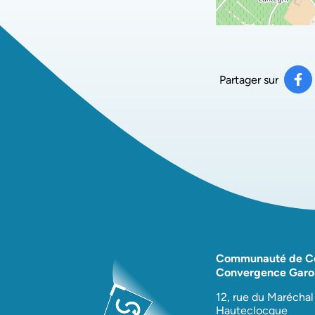
Partager sur
Pa
(ou
Communauté de 
Convergence Garo
12, rue du Maréchal
Hauteclocque