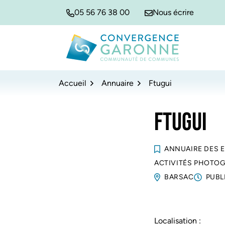
Gestion des traceurs
Aller
Aller
Aller
05 56 76 38 00
Nous écrire
à
au
au
la
contenu
pied
navigation
de
Convergence Garonne
page
Accueil
Annuaire
Ftugui
FTUGUI
ANNUAIRE DES 
ACTIVITÉS PHOTO
BARSAC
PUBL
Localisation :