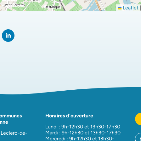
Leaflet
|
rtager sur Facebook
verture dans un nouvel onglet)
Partager sur LinkedIn
(ouverture dans un nouvel onglet)
Communes
Horaires d'ouverture
nne
Lundi : 9h-12h30 et 13h30-17h30
Mardi : 9h-12h30 et 13h30-17h30
 Leclerc-de-
Mercredi : 9h-12h30 et 13h30-