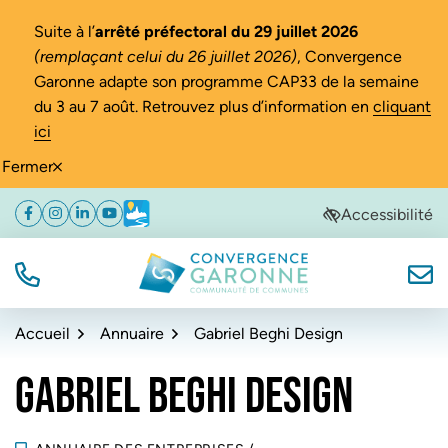
Gestion des traceurs
Suite à l’
arrêté préfectoral du 29 juillet 2026
(remplaçant celui du 26 juillet 2026)
, Convergence
Garonne adapte son programme CAP33 de la semaine
du 3 au 7 août. Retrouvez plus d’information en
cliquant
ici
Fermer
Aller
Aller
Aller
Accessibilité
Facebook
(ouverture dans un nouvel onglet)
Instagram
(ouverture dans un nouvel onglet)
Linkedin
(ouverture dans un nouvel onglet)
YouTube
(ouverture dans un nouvel onglet)
Météo
(ouverture dans un nouvel onglet)
à
au
au
la
contenu
pied
navigation
de
TÉL.
NOUS
Convergence Garonne
page
Accueil
Annuaire
Gabriel Beghi Design
GABRIEL BEGHI DESIGN